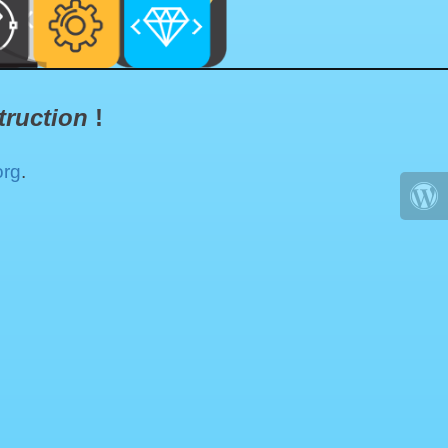
truction
!
org
.