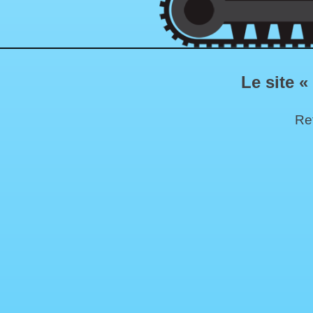
Le site «
Ret