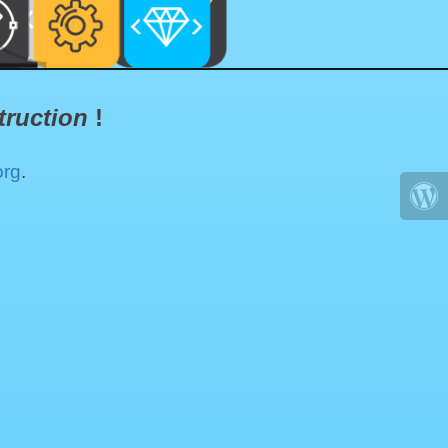
truction
!
org
.