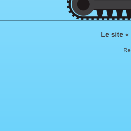
Le site «
Ret