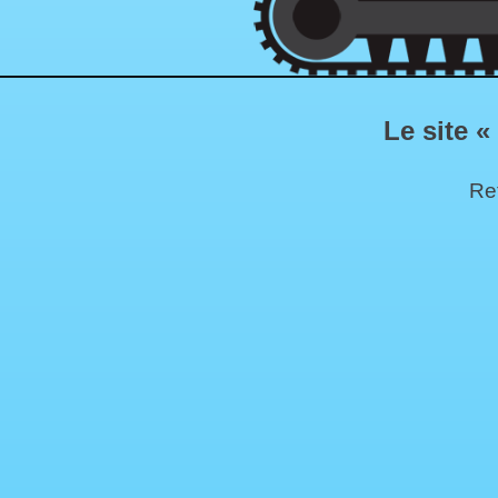
Le site «
Ret