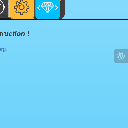
truction
!
org
.