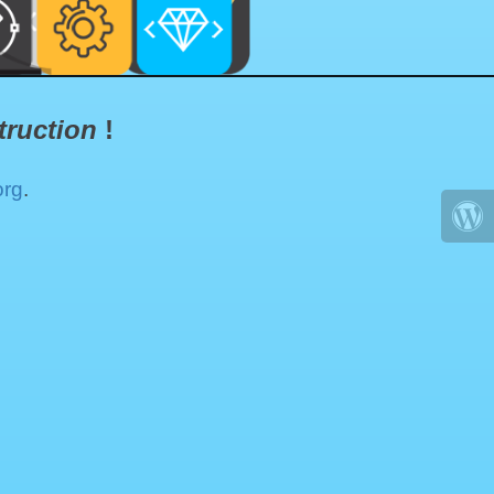
truction
!
org
.