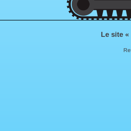
Le site «
Ret