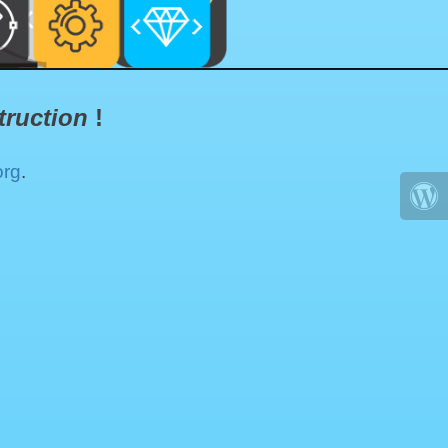
truction
!
org
.