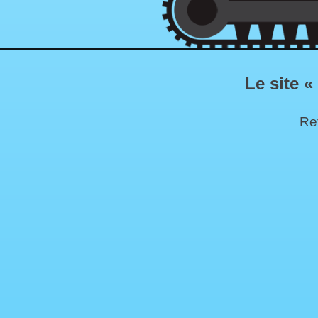
Le site «
Ret