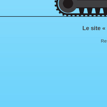
Le site «
Ret