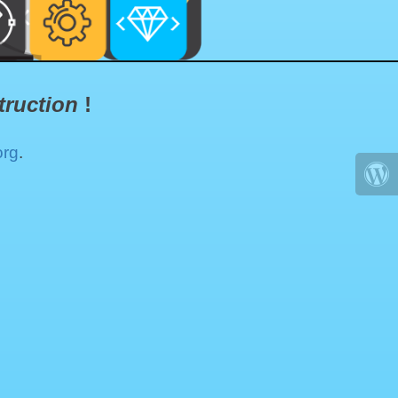
truction
!
org
.