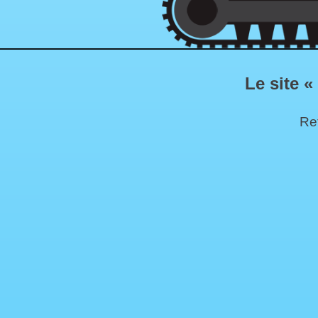
Le site «
Ret