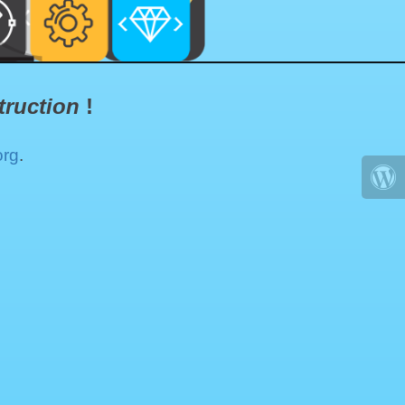
truction
!
org
.