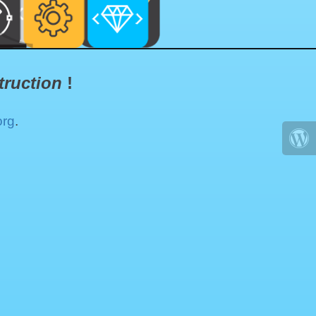
truction
!
org
.