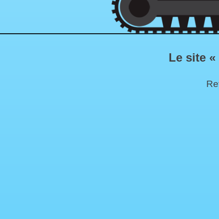
Le site «
Ret