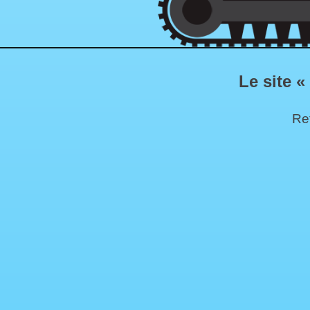
Le site «
Ret