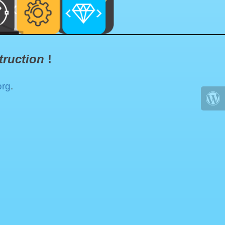
truction
!
org
.