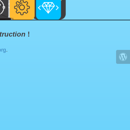
truction
!
org
.