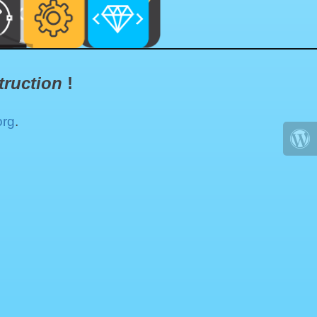
truction
!
org
.