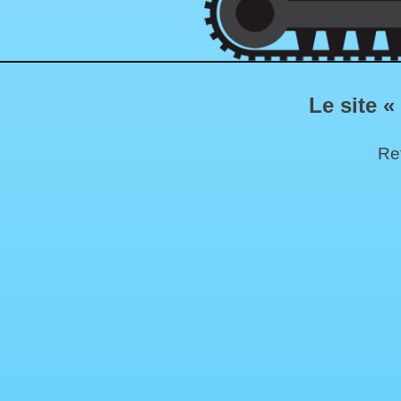
Le site «
Ret