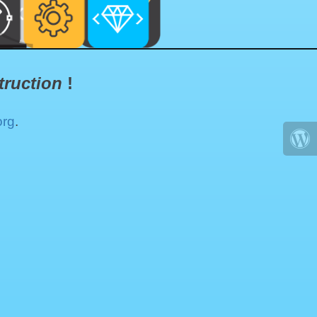
truction
!
org
.