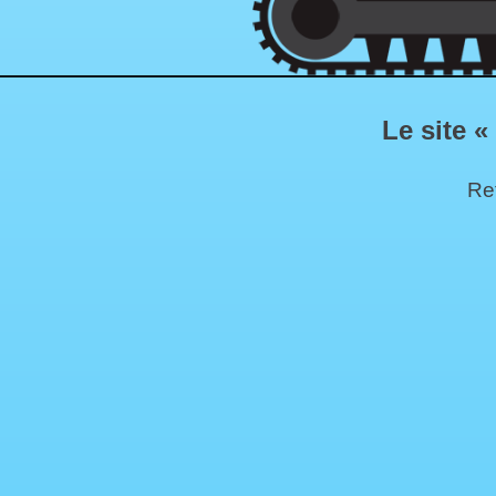
Le site «
Ret