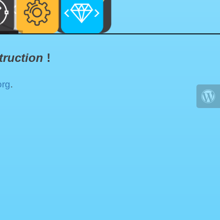
truction
!
org
.