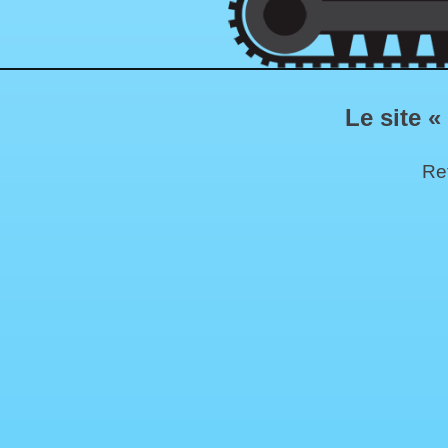
Le site «
Ret