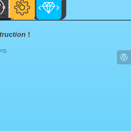
truction
!
org
.