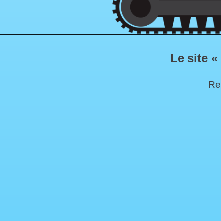
Le site «
Ret