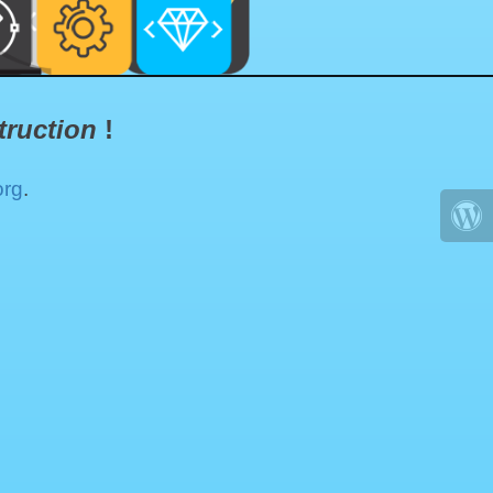
truction
!
org
.