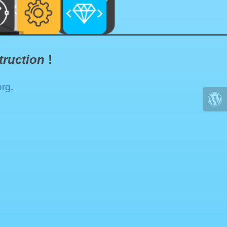
truction
!
org
.