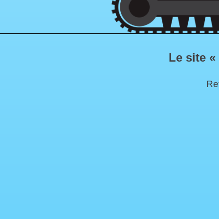
Le site «
Ret