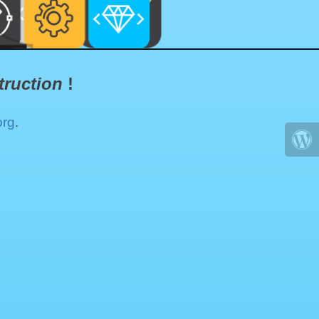
truction
!
org
.